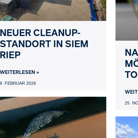
NEUER CLEANUP-
STANDORT IN SIEM
NA
RIEP
MÖ
TO
WEITERLESEN »
9. FEBRUAR 2026
WEIT
25. N