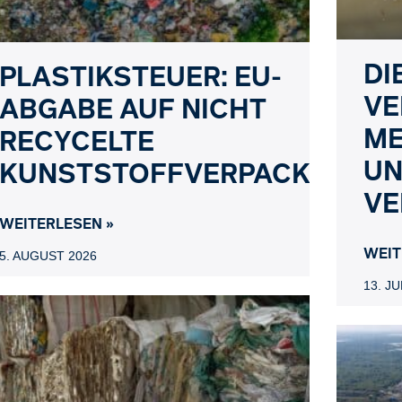
DI
PLASTIKSTEUER: EU-
VE
ABGABE AUF NICHT
ME
RECYCELTE
UN
KUNSTSTOFFVERPACKUNGE
VE
WEITERLESEN »
WEIT
5. AUGUST 2026
13. JU