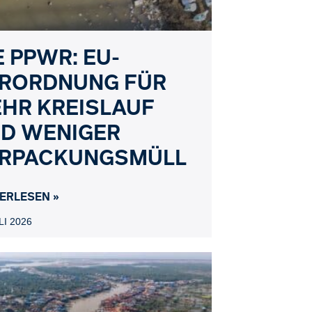
E PPWR: EU-
RORDNUNG FÜR
HR KREISLAUF
D WENIGER
N
RPACKUNGSMÜLL
ERLESEN »
LI 2026