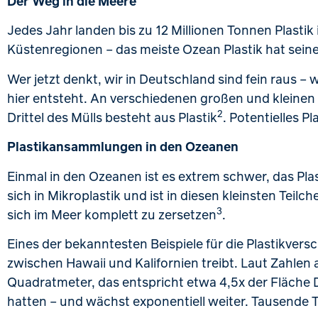
Der Weg in die Meere
Jedes Jahr landen bis zu 12 Millionen Tonnen Plastik
Küstenregionen – das meiste Ozean Plastik hat sein
Wer jetzt denkt, wir in Deutschland sind fein raus –
hier entsteht. An verschiedenen großen und kleinen 
2
Drittel des Mülls besteht aus Plastik
. Potentielles P
Plastikansammlungen in den Ozeanen
Einmal in den Ozeanen ist es extrem schwer, das Pl
sich in Mikroplastik und ist in diesen kleinsten Teil
3
sich im Meer komplett zu zersetzen
.
Eines der bekanntesten Beispiele für die Plastikver
zwischen Hawaii und Kalifornien treibt. Laut Zahlen 
Quadratmeter, das entspricht etwa 4,5x der Fläche
hatten – und wächst exponentiell weiter. Tausende T