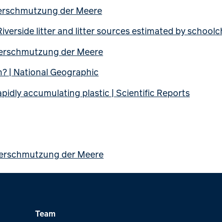
 Verschmutzung der Meere
 Riverside litter and litter sources estimated by school
 Verschmutzung der Meere
h? | National Geographic
pidly accumulating plastic | Scientific Reports
 Verschmutzung der Meere
Team