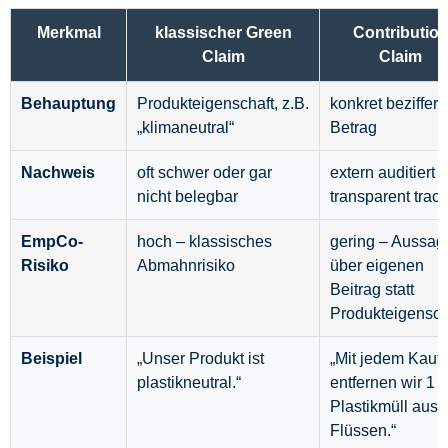
Merkmal
klassischer Green
Contributio
Claim
Claim
Behauptung
Produkteigenschaft, z.B.
konkret beziffert
„klimaneutral“
Betrag
Nachweis
oft schwer oder gar
extern auditiert 
nicht belegbar
transparent trac
EmpCo-
hoch – klassisches
gering – Aussag
Risiko
Abmahnrisiko
über eigenen
Beitrag statt
Produkteigensch
Beispiel
„Unser Produkt ist
„Mit jedem Kauf
plastikneutral.“
entfernen wir 1 
Plastikmüll aus
Flüssen.“