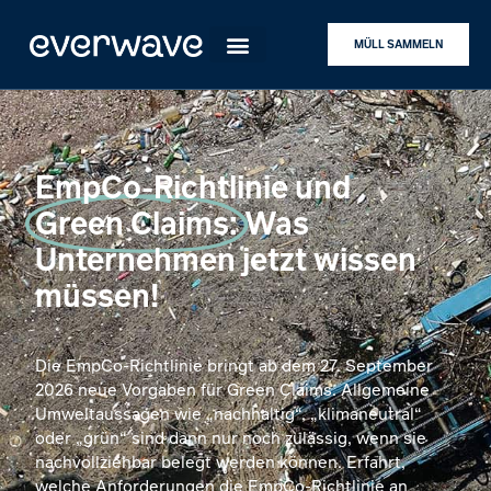
MÜLL SAMMELN
EmpCo-Richtlinie und
Green Claims:
Was
Unternehmen jetzt wissen
müssen!
Die EmpCo-Richtlinie bringt ab dem 27. September
2026 neue Vorgaben für Green Claims. Allgemeine
Umweltaussagen wie „nachhaltig“, „klimaneutral“
oder „grün“ sind dann nur noch zulässig, wenn sie
nachvollziehbar belegt werden können. Erfahrt,
welche Anforderungen die EmpCo-Richtlinie an